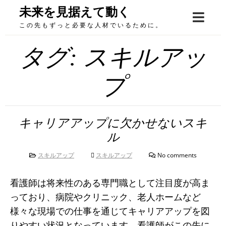
Skip
未来を見据えて動く
to
この先もずっと必要な人材でいるために。
content
タグ:
スキルアッ
プ
キャリアアップに欠かせないスキ
ル
スキルアップ
スキルアップ
No comments
看護師は将来性のある専門職として注目度が高ま
っており、病院やクリニック、老人ホームなど
様々な現場での仕事を通じてキャリアアップを図
りやすい状況となっています。看護師がこの先に